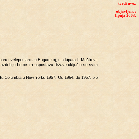
tvrdi uvez
objavljeno:
lipnja 2003.
bo­ru i ve­le­po­sla­nik u Bu­gar­skoj, sin ki­pa­ra I. Me­š­tro­vi­
 raz­dob­lju borbe za us­po­sta­vu dr­ža­ve uk­lju­čio se svim
u­či­li­štu Co­lum­bia u New Yorku 1957. Od 1964. do 1967. bio