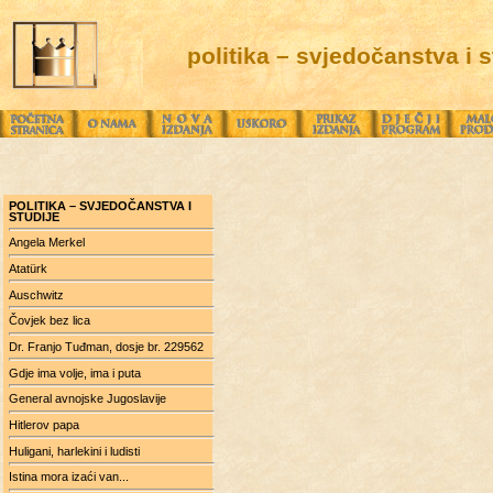
politika – svjedočanstva i s
POLITIKA – SVJEDOČANSTVA I
STUDIJE
Angela Merkel
Atatürk
Auschwitz
Čovjek bez lica
Dr. Franjo Tuđman, dosje br. 229562
Gdje ima volje, ima i puta
General avnojske Jugoslavije
Hitlerov papa
Huligani, harlekini i ludisti
Istina mora izaći van...