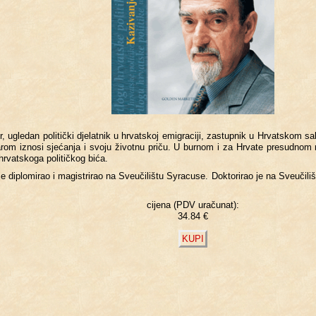
or, ug­le­dan po­li­ti­čki dje­lat­nik u hr­vat­skoj emi­gra­ci­ji, za­stup­nik u Hr­vat­skom sa­
a­rom iz­no­si sje­ća­nja i svoju ži­vot­nu priču. U bur­nom i za Hr­va­te pre­sud­nom
hr­vat­sko­ga po­li­tič­kog bića.
 di­plo­mi­rao i ma­gi­s­tri­rao na Sveu­či­li­štu Sy­ra­cu­se. Dok­to­ri­rao je na Sve
cijena (PDV uračunat):
34.84 €
KUPI