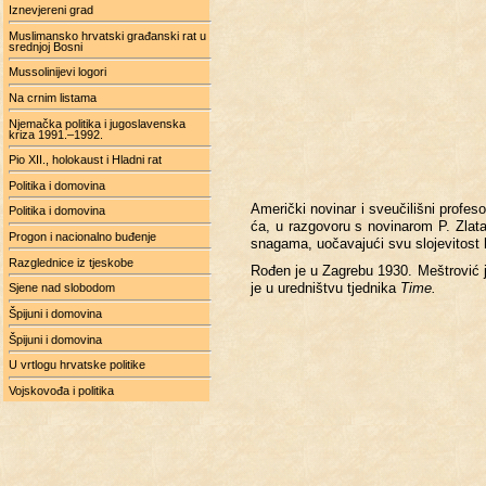
Iznevjereni grad
Muslimansko hrvatski građanski rat u
srednjoj Bosni
Mussolinijevi logori
Na crnim listama
Njemačka politika i jugoslavenska
kriza 1991.–1992.
Pio XII., holokaust i Hladni rat
Politika i domovina
Ame­ri­čki no­vi­nar i sveu­či­li­šni pro­fe­s
Politika i domovina
ća, u raz­go­vo­ru s no­vi­na­rom P. Zla­t
Progon i nacionalno buđenje
sna­ga­ma, uo­ča­va­ju­ći svu slo­je­vi­tost 
Razglednice iz tjeskobe
Rođen je u Za­gre­bu 1930. Me­š­tro­vić je
je u ured­ni­št­vu tjed­ni­ka
Time.
Sjene nad slobodom
Špijuni i domovina
Špijuni i domovina
U vrtlogu hrvatske politike
Vojskovođa i politika