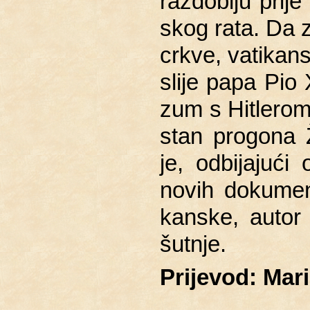
raz­dob­lju prije
skog rata. Da za
crkve, va­ti­kan­s
sli­je papa Pio 
zum s Hi­tle­ro
stan pro­go­na 
je, od­bi­ja­ju­
novih do­ku­me­na
kan­ske, autor o
šut­nje.
Pri­je­vod: Ma­ri