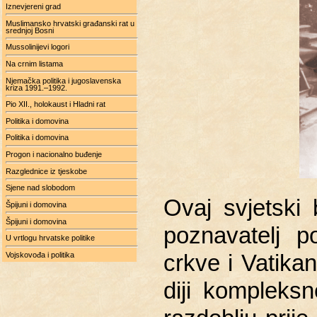
Iznevjereni grad
Muslimansko hrvatski građanski rat u
srednjoj Bosni
Mussolinijevi logori
Na crnim listama
Njemačka politika i jugoslavenska
kriza 1991.–1992.
Pio XII., holokaust i Hladni rat
Politika i domovina
Politika i domovina
Progon i nacionalno buđenje
Razglednice iz tjeskobe
Sjene nad slobodom
Ovaj svjet­ski 
Špijuni i domovina
Špijuni i domovina
po­zna­va­telj po­v
U vrtlogu hrvatske politike
Vojskovođa i politika
crkve i Va­ti­ka­
di­ji kom­plek­s