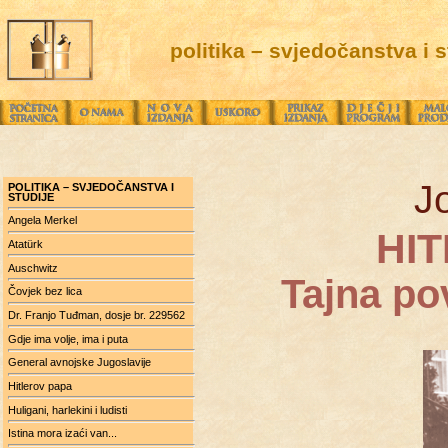
politika – svjedočanstva i s
J
POLITIKA – SVJEDOČANSTVA I
STUDIJE
Angela Merkel
HI
Atatürk
Auschwitz
Tajna pov
Čovjek bez lica
Dr. Franjo Tuđman, dosje br. 229562
Gdje ima volje, ima i puta
General avnojske Jugoslavije
Hitlerov papa
Huligani, harlekini i ludisti
Istina mora izaći van...