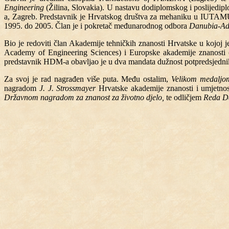
Engineering
(Žilina, Slovakia). U nastavu dodiplomskog i poslijedipl
a, Zagreb. Predstavnik je Hrvatskog društva za mehaniku u IUTA
1995. do 2005. Član je i pokretač međunarodnog odbora
Danubia-Ad
Bio je redoviti član Akademije tehničkih znanosti Hrvatske u kojoj 
Academy of Engineering Sciences) i Europske akademije znanosti 
predstavnik HDM-a obavljao je u dva mandata dužnost potpredsjedni
Za svoj je rad nagrađen više puta. Među ostalim,
Velikom medaljo
nagradom
J. J. Strossmayer
Hrvatske akademije znanosti i umjetno
Državnom nagradom za znanost za životno djelo,
te odličjem
Reda Da