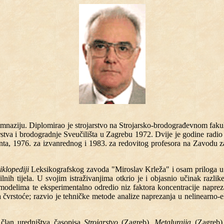
imnaziju. Diplomirao je strojarstvo na Strojarsko-brodograđevnom fakul
rstva i brodogradnje Sveučilišta u Zagrebu 1972. Dvije je godine radi
enta, 1976. za izvanrednog i 1983. za redovitog profesora na Zavodu z
iklopediji
Leksikografskog zavoda "Miroslav Krleža" i osam priloga u bib
ih tijela. U svojim istraživanjima otkrio je i objasnio učinak razlik
 modelima te eksperimentalno odredio niz faktora koncentracije napre
ma čvrstoće; razvio je tehničke metode analize naprezanja u nelinearno
član uredništva časopisa
Strojarstvo
(Zagreb),
Metalurgija
(Zagreb)