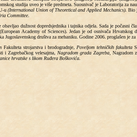
omskog studija uveo je više predmeta. Suosnivač je Laboratorija za nauk
MU-u
(International Union of Theoretical and Applied Mechanics).
Bio 
ria Committee.
je obavljao dužnost dopredsjednika i tajnika odjela. Sada je počasni č
(European Academy of Sciences). Jedan je od osnivača Hrvatskog dr
ka Jugoslavenskog društva za mehaniku. Godine 2006. proglašen je za
m
Fakulteta strojarstva i brodogradnje,
Poveljom tehničkih fakulteta
Sv
sti i Zagrebačkog velesajma,
Nagradom grada Zagreba,
Nagradom za
nice hrvatske s likom Ruđera Boškovića.