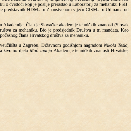
u o čvrstoći koji je poslije prerastao u Laboratorij za mehaniku FSB-
je predstavnik HDM-a u Znanstvenom vijeću CISM-a u Udinama od
lan Akademije. Član je Slovačke akademije tehničkih znanosti (Slovak
uštva za mehaniku. Bio je predsjednik Društva u tri mandata. Kao
 počasnog člana Hrvatskog društva za mehaniku.
eučilišta u Zagrebu, Državnom godišnjom nagradom
Nikola Tesla,
 životno djelo
Moć znanja
Akademije tehničkih znanosti Hrvatske,