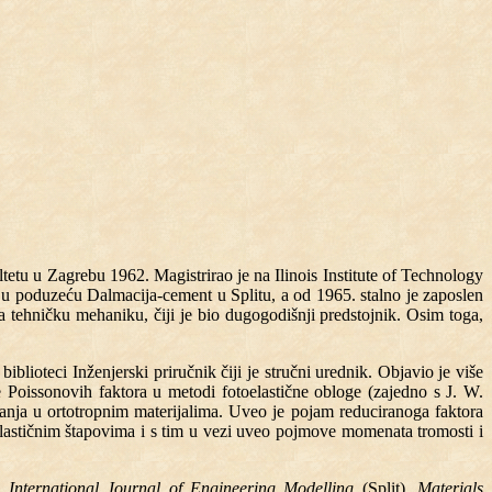
tetu u Zagrebu 1962. Magistrirao je na Ilinois Institute of Technology
o u poduzeću Dalmacija-cement u Splitu, a od 1965. stalno je zaposlen
a tehničku mehaniku, čiji je bio dugogodišnji predstojnik. Osim toga,
lioteci Inženjerski priručnik čiji je stručni urednik. Objavio je više
e Poissonovih faktora u metodi fotoelastične obloge (zajedno s J. W.
zanja u ortotropnim materijalima. Uveo je pojam reduciranoga faktora
-elastičnim štapovima i s tim u vezi uveo pojmove momenata tromosti i
,
International Journal of Engineering Modelling
(Split),
Materials