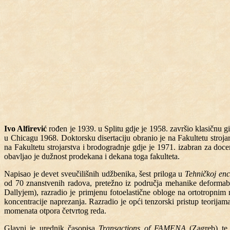
Ivo Alfirević
rođen je 1939. u Splitu gdje je 1958. završio klasičnu g
u Chicagu 1968. Doktorsku disertaciju obranio je na Fakultetu stroja
na Fakultetu strojarstva i brodogradnje gdje je 1971. izabran za doc
obavljao je dužnost prodekana i dekana toga fakulteta.
Napisao je devet sveučilišnih udžbenika, šest priloga u
Tehničkoj enc
od 70 znanstvenih radova, pretežno iz područja mehanike deformabiln
Dallyjem), razradio je primjenu fotoelastične obloge na ortotropnim
koncentracije naprezanja. Razradio je opći tenzorski pristup teorija
momenata otpora četvrtog reda.
Glavni je urednik časopisa
Transactions of FAMENA
(Zagreb) te 